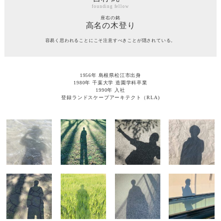
founding fellow
座右の銘
高名の木登り
容易く思われることにこそ注意すべきことが隠されている。
1956年 島根県松江市出身
1980年 千葉大学 造園学科卒業
1990年 入社
登録ランドスケープアーキテクト（RLA)
吉澤 眞太郎
女鹿 裕介
入江 貴道
笹原 洋平
partner
partner
partner
staff
四方 勘太
北嶋 萌絵
北井 宏佳
若林 英範
staff
staff
staff
staff